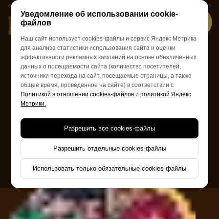
Уведомление об использовании cookie-
файлов
Наш сайт использует cookies-файлы и сервис Яндекс Метрика
для анализа статистики использования сайта и оценки
КОРПОРАТИВЫ В ФОРМАТЕ
эффективности рекламных кампаний на основе обезличенных
данных о посещаемости сайта (количество посетителей,
ФОРТ БОЯРД
источники перехода на сайт, посещаемые страницы, а также
общее время, проведенное на сайте) в соответствии с
Политикой в отношении cookies-файлов
и
политикой Яндекс
Метрики.
Разрешить все cookies-файлы
Уникальный формат тимбилдинга, направленный
на сплочение коллектива, повышение командного
духа и получение незабываемых эмоций.
Разрешить отдельные cookies-файлы
Использовать только обязательные cookies-файлы